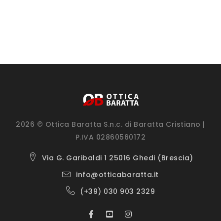
2026 © Ottica Baratta S.n.c. di Baratta Cristiano |
P.IVA 02860560172
Via G. Garibaldi 1 25016 Ghedi (Brescia)
info@otticabaratta.it
(+39) 030 903 2329