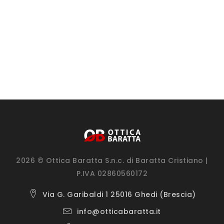
2026 © Ottica Baratta S.n.c. di Baratta Cristiano |
P.IVA 02860560172
Via G. Garibaldi 1 25016 Ghedi (Brescia)
info@otticabaratta.it