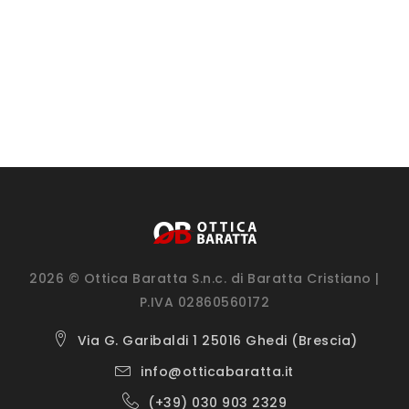
2026 © Ottica Baratta S.n.c. di Baratta Cristiano |
P.IVA 02860560172
Via G. Garibaldi 1 25016 Ghedi (Brescia)
info@otticabaratta.it
(+39) 030 903 2329