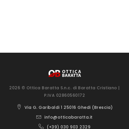
2026 © Ottica Baratta S.n.c. di Baratta Cristiano |
P.IVA 02860560172
Via G. Garibaldi 1 25016 Ghedi (Brescia)
info@otticabaratta.it
(+39) 030 903 2329