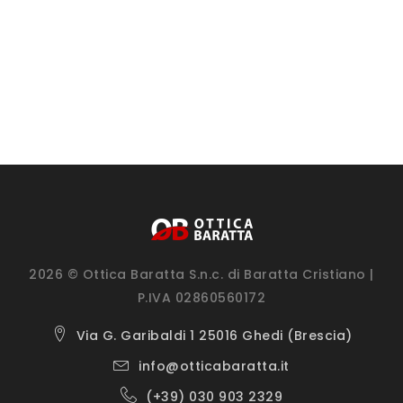
2026 © Ottica Baratta S.n.c. di Baratta Cristiano |
P.IVA 02860560172
Via G. Garibaldi 1 25016 Ghedi (Brescia)
info@otticabaratta.it
(+39) 030 903 2329