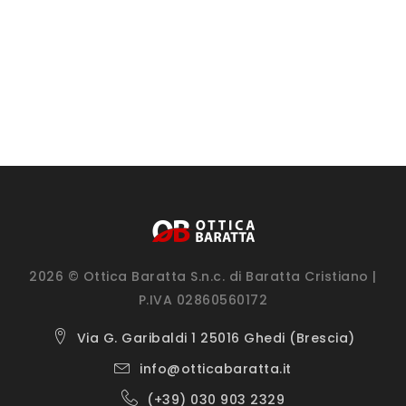
2026 © Ottica Baratta S.n.c. di Baratta Cristiano |
P.IVA 02860560172
Via G. Garibaldi 1 25016 Ghedi (Brescia)
info@otticabaratta.it
(+39) 030 903 2329