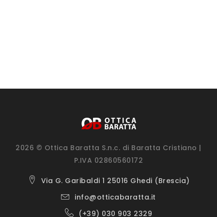
2026 © Ottica Baratta S.n.c. di Baratta Cristiano |
P.IVA 02860560172
Via G. Garibaldi 1 25016 Ghedi (Brescia)
info@otticabaratta.it
(+39) 030 903 2329