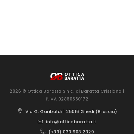
2026 © Ottica Baratta S.n.c. di Baratta Cristiano |
P.IVA 02860560172
Via G. Garibaldi 1 25016 Ghedi (Brescia)
info@otticabaratta.it
(+39) 030 903 2329