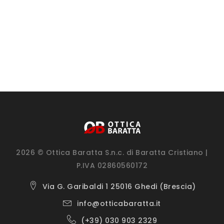
2026 © Ottica Baratta S.n.c. di Baratta Cristiano |
P.IVA 02860560172
Via G. Garibaldi 1 25016 Ghedi (Brescia)
info@otticabaratta.it
(+39) 030 903 2329