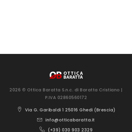
2026 © Ottica Baratta S.n.c. di Baratta Cristiano |
P.IVA 02860560172
Via G. Garibaldi 1 25016 Ghedi (Brescia)
info@otticabaratta.it
(+39) 030 903 2329