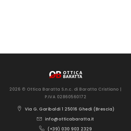
2026 © Ottica Baratta S.n.c. di Baratta Cristiano |
P.IVA 02860560172
Via G. Garibaldi 1 25016 Ghedi (Brescia)
info@otticabaratta.it
(+39) 030 903 2329