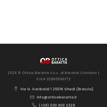
2026 © Ottica Baratta S.n.c. di Baratta Cristiano |
P.IVA 02860560172
Via G. Garibaldi 1 25016 Ghedi (Brescia)
info@otticabaratta.it
(+39) 030 903 2329