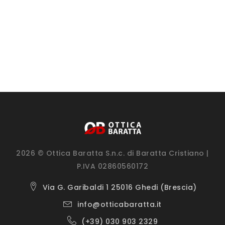
2026 © Ottica Baratta S.n.c. di Baratta Cristiano |
P.IVA 02860560172
Via G. Garibaldi 1 25016 Ghedi (Brescia)
info@otticabaratta.it
(+39) 030 903 2329