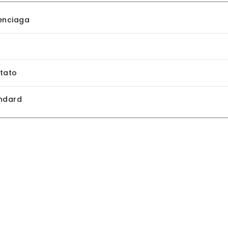
enciaga
tato
ndard