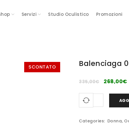
Shop
Servizi
Studio Oculistico
Promozioni
Balenciaga 0
SCONTATO
268,00
€
335,00
€
AGG
Categories:
Donna
,
Oc