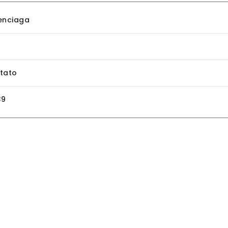
enciaga
tato
39