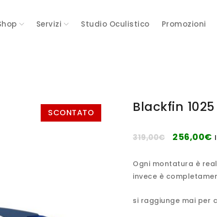
Shop
Servizi
Studio Oculistico
Promozioni
Blackfin 102
SCONTATO
256,00
€
319,00
€
Ogni montatura è real
invece è completament
si raggiunge mai per 