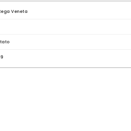
tega Veneta
tato
39