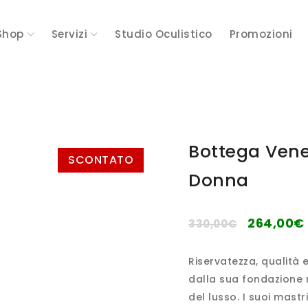
Shop
Servizi
Studio Oculistico
Promozioni
Bottega Vene
SCONTATO
Donna
264,00
€
330,00
€
Riservatezza, qualità 
dalla sua fondazione n
del lusso. I suoi mastr