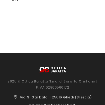
2026 © Ottica Baratta S.n.c. di Baratta Cristiano |
P.IVA 02860560172
Via G. Garibaldi 1 25016 Ghedi (Brescia)