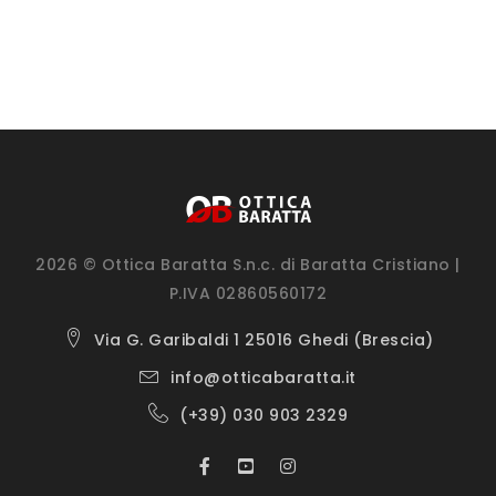
2026 © Ottica Baratta S.n.c. di Baratta Cristiano |
P.IVA 02860560172
Via G. Garibaldi 1 25016 Ghedi (Brescia)
info@otticabaratta.it
(+39) 030 903 2329