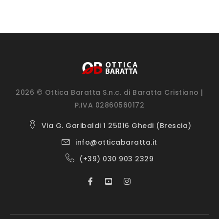
2026 © Ottica Baratta S.n.c. di Baratta Cristiano |
P.IVA 02860560172
Via G. Garibaldi 1 25016 Ghedi (Brescia)
info@otticabaratta.it
(+39) 030 903 2329