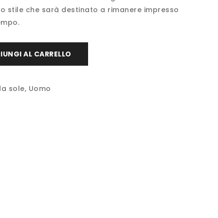
uo stile che sarà destinato a rimanere impresso
empo.
IUNGI AL CARRELLO
da sole
,
Uomo