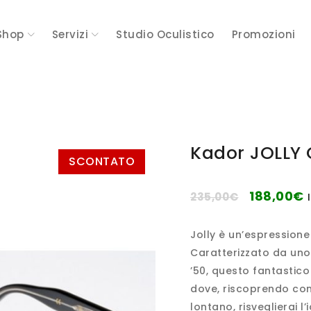
Shop
Servizi
Studio Oculistico
Promozioni
Kador JOLLY 
SCONTATO
188,00
€
235,00
€
Jolly è un’espressione
Caratterizzato da uno 
’50, questo fantastico
dove, riscoprendo con
lontano, risveglierai l’