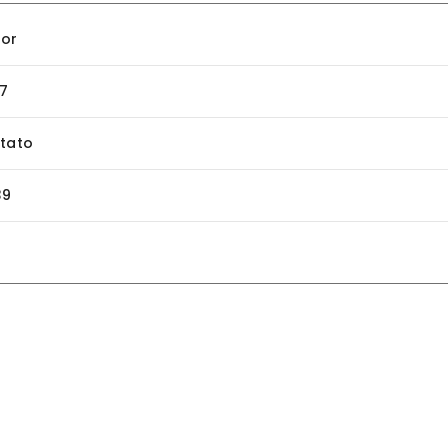
or
7
tato
39