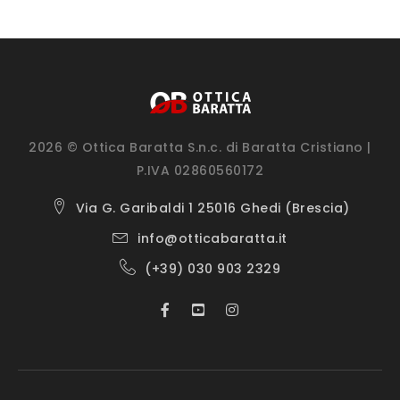
2026 © Ottica Baratta S.n.c. di Baratta Cristiano |
P.IVA 02860560172
Via G. Garibaldi 1 25016 Ghedi (Brescia)
info@otticabaratta.it
(+39) 030 903 2329