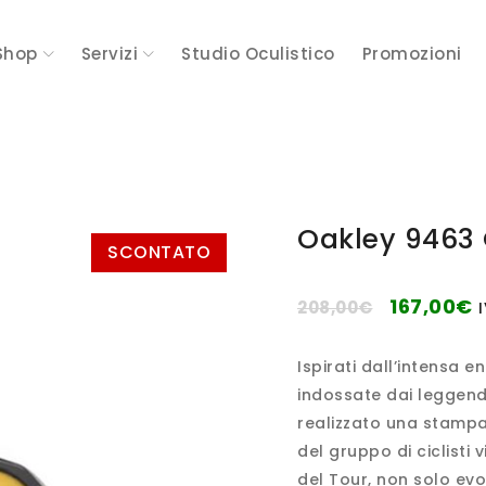
Shop
Servizi
Studio Oculistico
Promozioni
Oakley 9463 
SCONTATO
167,00
€
208,00
€
I
Ispirati dall’intensa e
indossate dai leggend
realizzato una stampa 
del gruppo di ciclisti v
del Tour, non solo evo