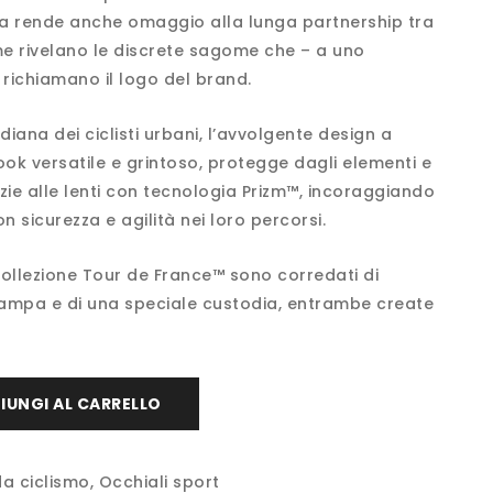
ma rende anche omaggio alla lunga partnership tra
me rivelano le discrete sagome che – a uno
richiamano il logo del brand.
idiana dei ciclisti urbani, l’avvolgente design a
ok versatile e grintoso, protegge dagli elementi e
azie alle lenti con tecnologia Prizm™, incoraggiando
on sicurezza e agilità nei loro percorsi.
a collezione Tour de France™ sono corredati di
ampa e di una speciale custodia, entrambe create
IUNGI AL CARRELLO
da ciclismo
,
Occhiali sport