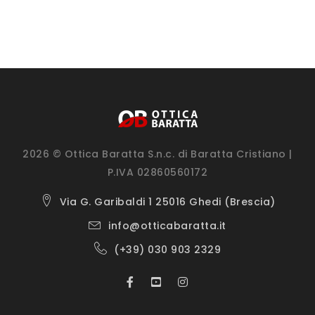
2026 © Ottica Baratta S.n.c. di Baratta Cristiano |
P.IVA 02860560172
Via G. Garibaldi 1 25016 Ghedi (Brescia)
info@otticabaratta.it
(+39) 030 903 2329