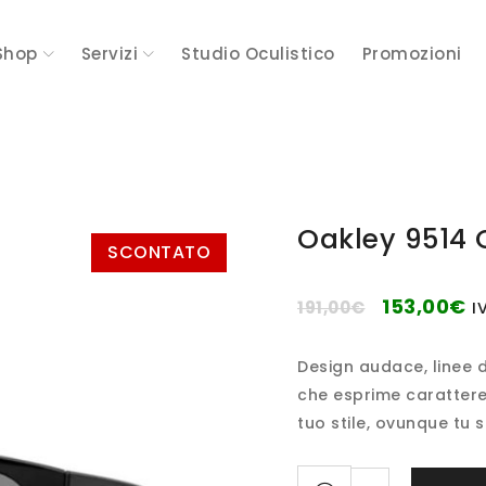
Shop
Servizi
Studio Oculistico
Promozioni
Oakley 9514 
SCONTATO
153,00
€
191,00
€
I
Design audace, linee 
che esprime carattere,
tuo stile, ovunque tu si