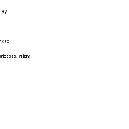
ley
tato
arizzata
,
Prizm