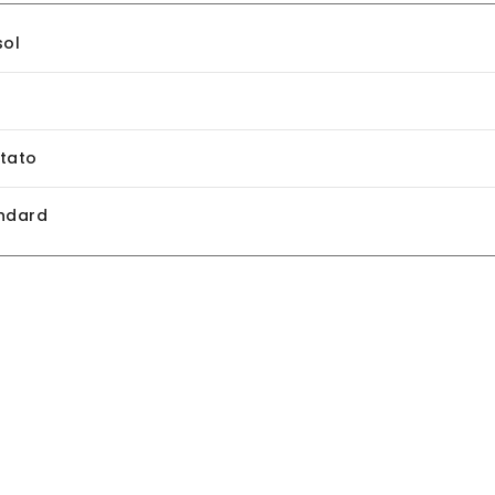
sol
tato
ndard