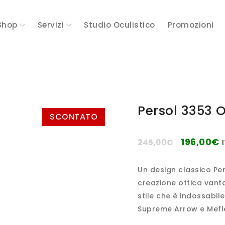
Shop
Servizi
Studio Oculistico
Promozioni
Persol 3353 
SCONTATO
196,00
€
245,00
€
Un design classico Pe
creazione ottica vanta 
stile che è indossabile
Supreme Arrow e Mefl