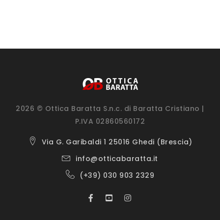
2026 © Ottica Baratta S.n.c. di Baratta Cristiano |
P.IVA 02860560172
Via G. Garibaldi 1 25016 Ghedi (Brescia)
info@otticabaratta.it
(+39) 030 903 2329