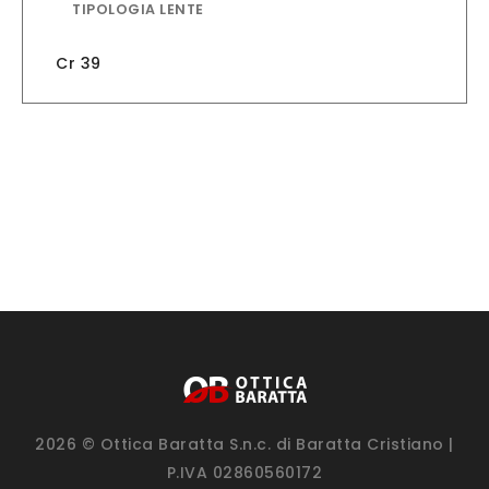
TIPOLOGIA LENTE
Cr 39
2026 © Ottica Baratta S.n.c. di Baratta Cristiano |
P.IVA 02860560172