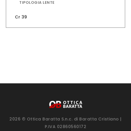
TIPOLOGIA LENTE
Cr 39
2026 © Ottica Baratta S.n.c. di Baratta Cristiano |
P.IVA 02860560172