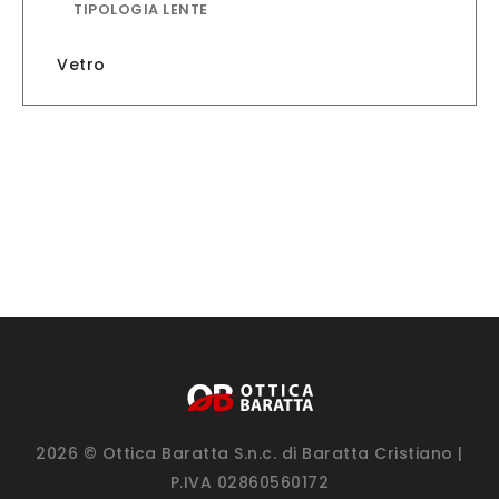
TIPOLOGIA LENTE
Vetro
2026 © Ottica Baratta S.n.c. di Baratta Cristiano |
P.IVA 02860560172