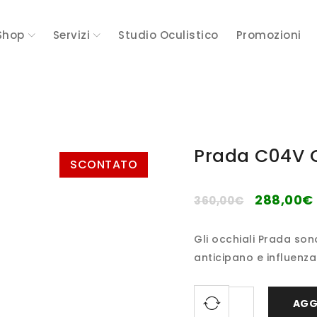
Shop
Servizi
Studio Oculistico
Promozioni
Prada C04V O
SCONTATO
288,00
€
360,00
€
Gli occhiali Prada sono 
anticipano e influenza
AGG