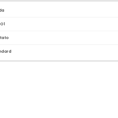
da
1O1
tato
ndard