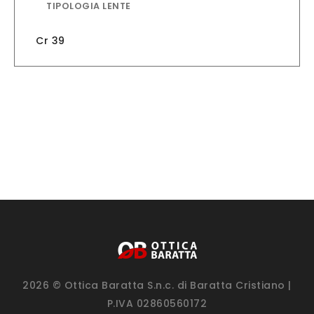
TIPOLOGIA LENTE
Cr 39
2026 © Ottica Baratta S.n.c. di Baratta Cristiano |
P.IVA 02860560172