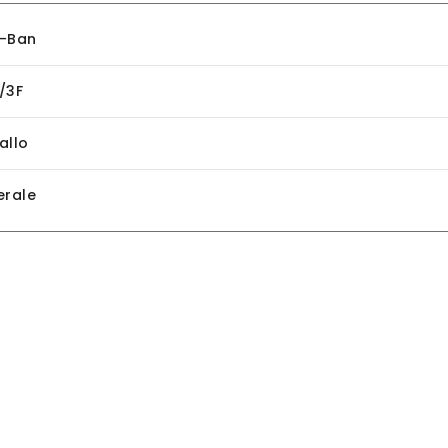
-Ban
/3F
allo
erale