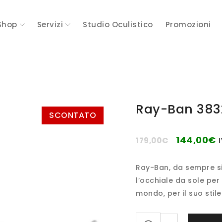
Shop
Servizi
Studio Oculistico
Promozioni
Ray-Ban 3832
SCONTATO
144,00
€
179,00
€
I
Ray-Ban, da sempre sin
l’occhiale da sole per
mondo, per il suo stile