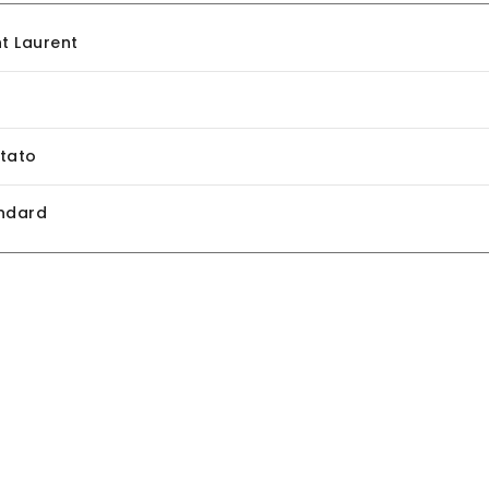
nt Laurent
tato
ndard