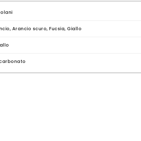
tolani
ncio
,
Arancio scuro
,
Fucsia
,
Giallo
allo
icarbonato