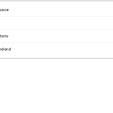
sace
tato
ndard