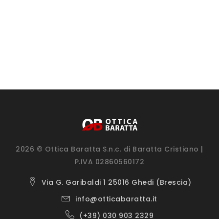
2026 © Ottica Baratta S.n.c. di Baratta Cristiano |
P.IVA 02860560172
Via G. Garibaldi 1 25016 Ghedi (Brescia)
info@otticabaratta.it
(+39) 030 903 2329