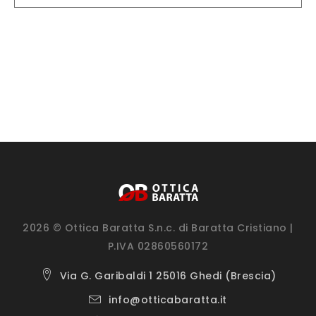
2026 © Ottica Baratta S.n.c. di Baratta Cristiano |
P.IVA 02860560172
Via G. Garibaldi 1 25016 Ghedi (Brescia)
info@otticabaratta.it